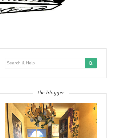
Search
for:
the blogger