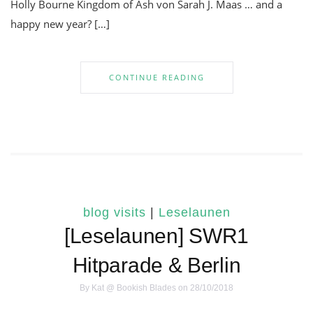
Holly Bourne Kingdom of Ash von Sarah J. Maas … and a
happy new year? […]
CONTINUE READING
blog visits
|
Leselaunen
[Leselaunen] SWR1
Hitparade & Berlin
By
Kat @ Bookish Blades
on 28/10/2018