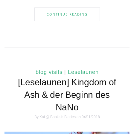
CONTINUE READING
blog visits
|
Leselaunen
[Leselaunen] Kingdom of
Ash & der Beginn des
NaNo
By
Kat @ Bookish Blades
on 04/11/2018