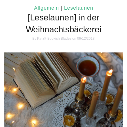
Allgemein
|
Leselaunen
[Leselaunen] in der
Weihnachtsbäckerei
By
Kat @ Bookish Blades
on 09/12/2018