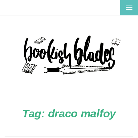
TOG
NAV
Tag:
draco malfoy