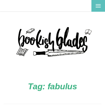
TOG
NAV
Tag:
fabulus