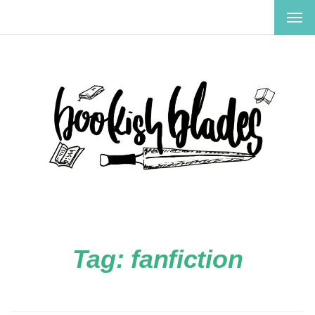
TOG
NAV
Tag:
fanfiction