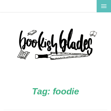
TOG
NAV
Tag:
foodie