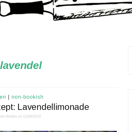
lavendel
hen
|
non-bookish
ezept: Lavendellimonade
ish Blades
on 11/08/2018