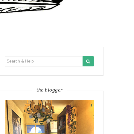
Search
for:
the blogger