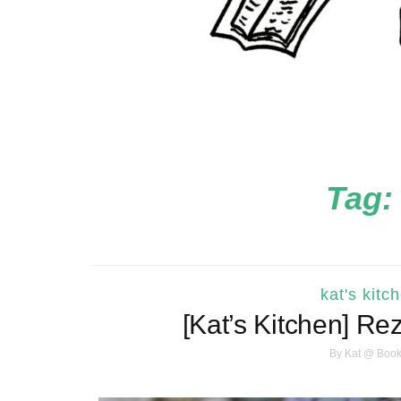
Tag:
kat's kitc
[Kat’s Kitchen] R
By
Kat @ Book