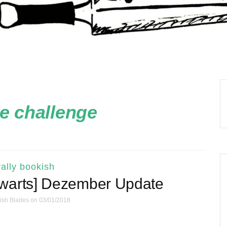
se challenge
ally bookish
gwarts] Dezember Update
ish Blades
on 03/01/2018