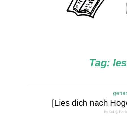
Tag:
le
gener
[Lies dich nach Ho
By
Kat @ Book