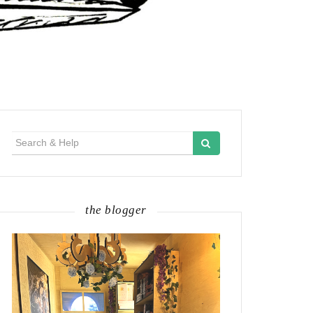
Search
for:
the blogger