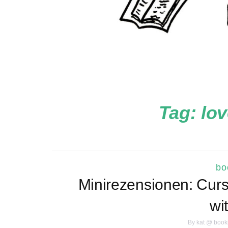
Tag:
lov
bo
Minirezensionen: Cur
wi
By
kat @ book