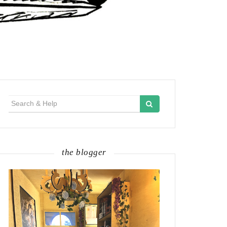
Search
for:
the blogger