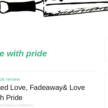
e with pride
ok review
sed Love, Fadeaway& Love
th Pride
ish blades
on 16/09/2021