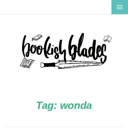
TOG
NAV
Tag:
wonda