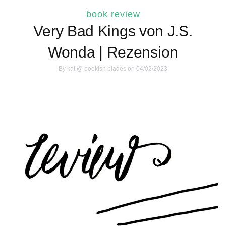
book review
Very Bad Kings von J.S.
Wonda | Rezension
By
kat @ bookish blades
on 04/02/2023