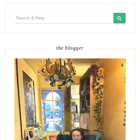
Search
for:
the blogger