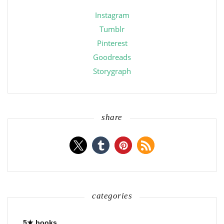
Instagram
Tumblr
Pinterest
Goodreads
Storygraph
share
categories
5★ books