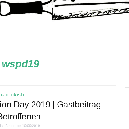
:
wspd19
n-bookish
ion Day 2019 | Gastbeitrag
Betroffenen
ish Blades
on 10/09/2019