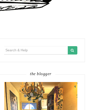
Search
for:
the blogger