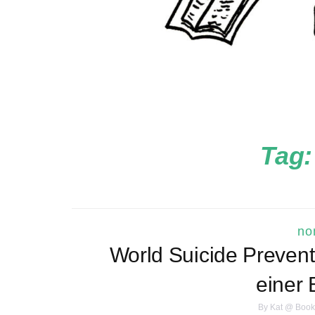
Tag
no
World Suicide Prevent
einer 
By
Kat @ Book