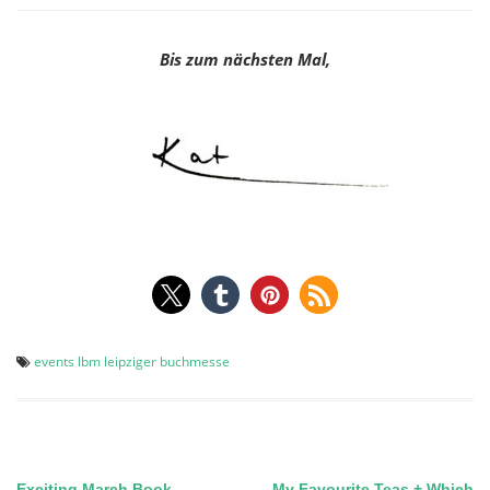
Bis zum nächsten Mal,
events
lbm
leipziger buchmesse
Exciting March Book
My Favourite Teas + Which