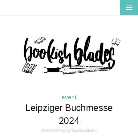
TOG
NAV
event
Leipziger Buchmesse
2024
25/03/2024
kat @ bookish blades