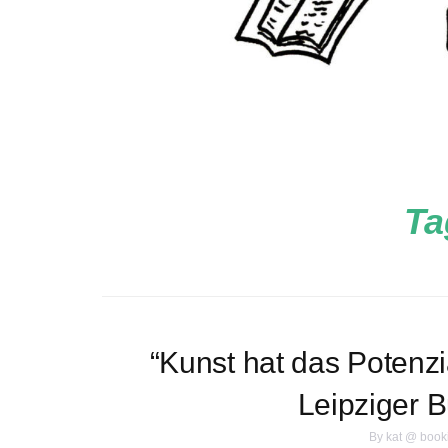
Ta
“Kunst hat das Potenzia
Leipziger 
By
kat @ book