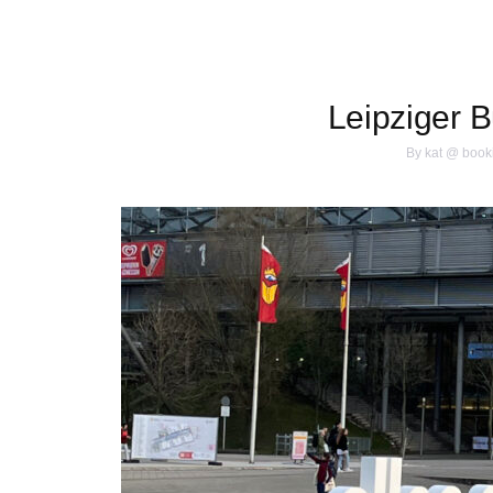
Leipziger 
By
kat @ book