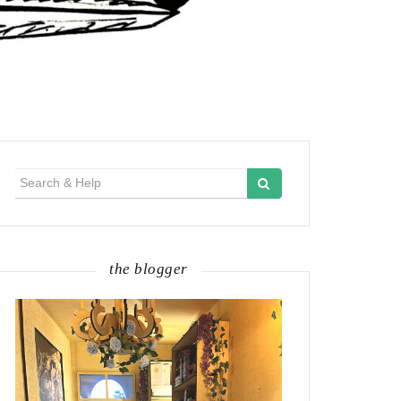
Search
for:
the blogger