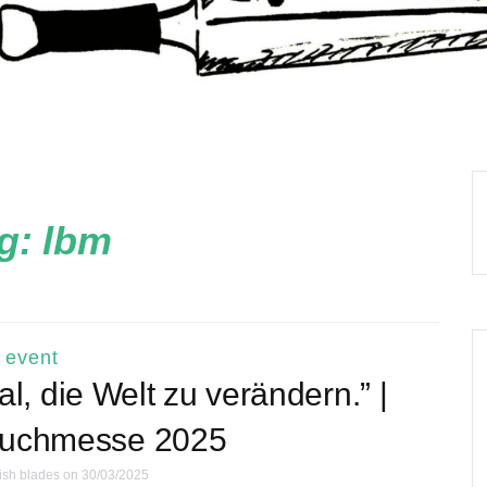
g:
lbm
event
l, die Welt zu verändern.” |
Buchmesse 2025
ish blades
on 30/03/2025