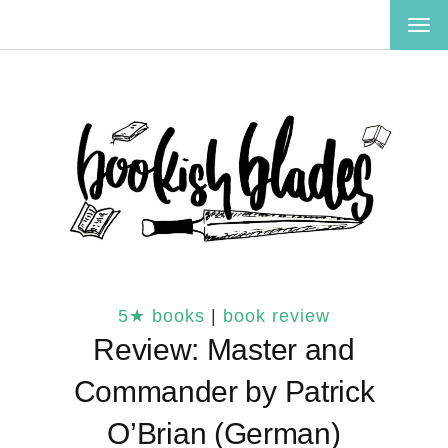
TOG
NAV
5★ books
|
book review
Review: Master and
Commander by Patrick
O’Brian (German)