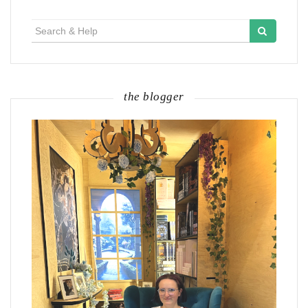
Search
for:
the blogger