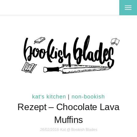
TOG
NAV
kat's kitchen
|
non-bookish
Rezept – Chocolate Lava
Muffins
26/02/2016
Kat @ Bookish Blades