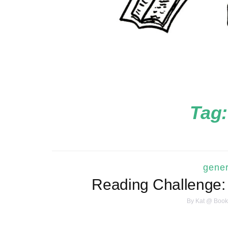
Tag
gener
Reading Challenge:
By
Kat @ Book