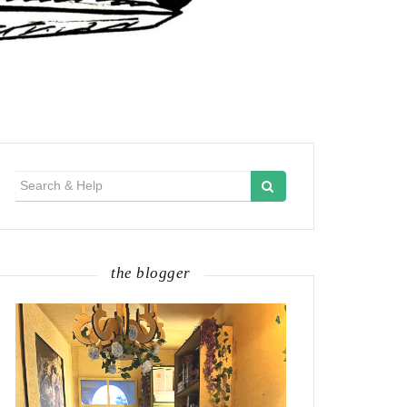
Search
for:
the blogger