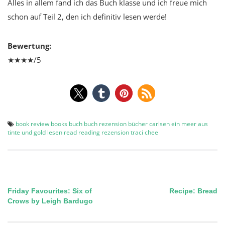
Alles in allem fand ich das Buch klasse und ich freue mich
schon auf Teil 2, den ich definitiv lesen werde!
Bewertung:
★★★★/5
book review
books
buch
buch rezension
bücher
carlsen
ein meer aus
tinte und gold
lesen
read
reading
rezension
traci chee
Friday Favourites: Six of
Recipe: Bread
Post
Crows by Leigh Bardugo
navigation