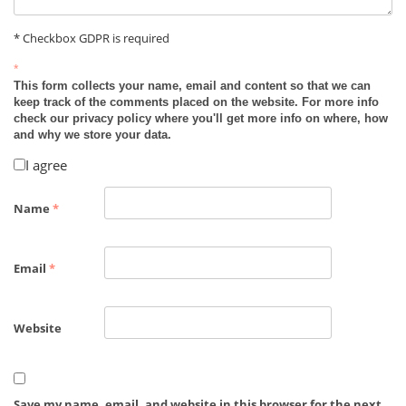
* Checkbox GDPR is required
*
This form collects your name, email and content so that we can
keep track of the comments placed on the website. For more info
check our privacy policy where you'll get more info on where, how
and why we store your data.
I agree
Name
*
Email
*
Website
Save my name, email, and website in this browser for the next