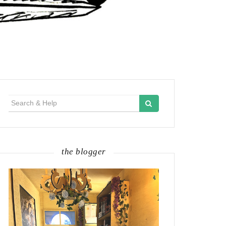
Search
for:
the blogger