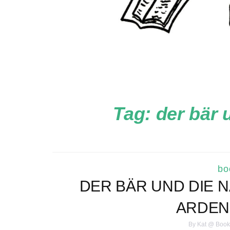
Tag:
der bär 
bo
DER BÄR UND DIE N
ARDEN 
By
Kat @ Book