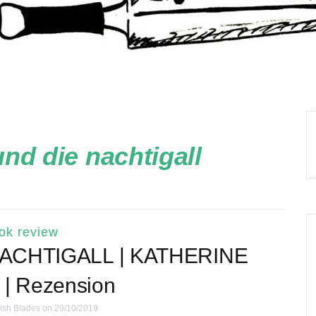
und die nachtigall
ok review
ACHTIGALL | KATHERINE
| Rezension
ish Blades
on 29/10/2019