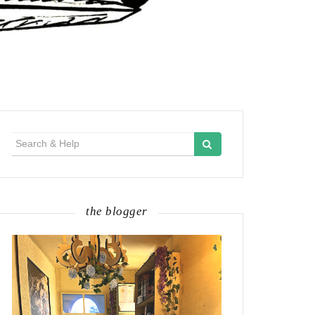
Search
for:
the blogger