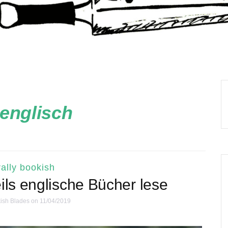
englisch
ally bookish
ils englische Bücher lese
ish Blades
on 11/04/2019