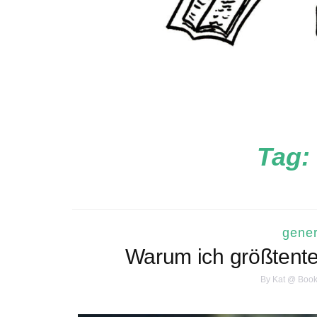
Tag:
gener
Warum ich größtente
By
Kat @ Book