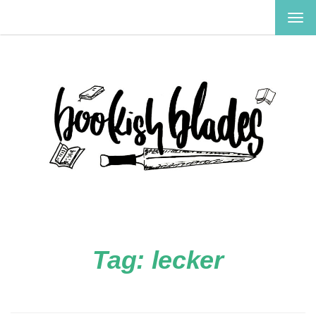
TOG
NAV
Tag:
lecker