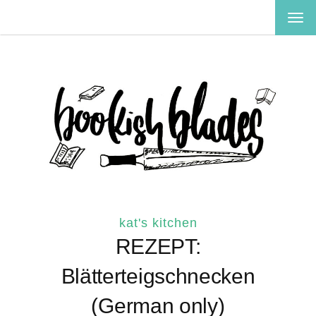
TOG
NAV
kat's kitchen
REZEPT:
Blätterteigschnecken
(German only)