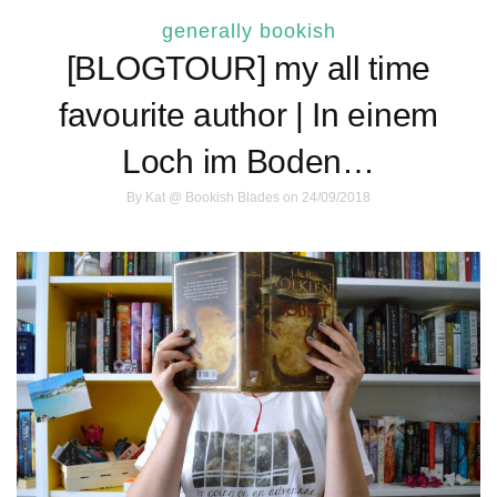
generally bookish
[BLOGTOUR] my all time
favourite author | In einem
Loch im Boden…
By
Kat @ Bookish Blades
on 24/09/2018