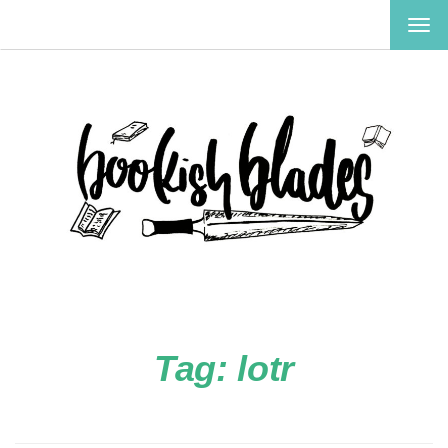
TOG
NAV
Tag:
lotr