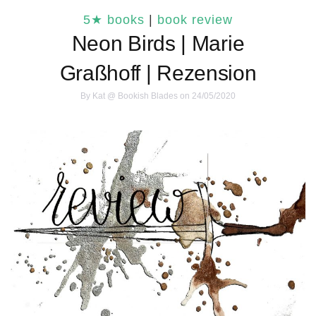
5★ books
|
book review
Neon Birds | Marie
Graßhoff | Rezension
By
Kat @ Bookish Blades
on 24/05/2020