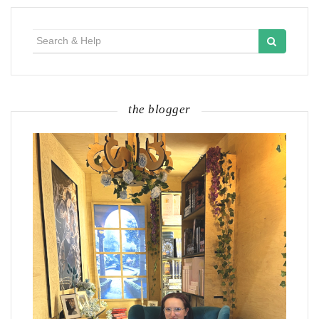
Search
for:
the blogger