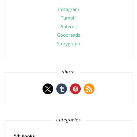
Instagram
Tumblr
Pinterest
Goodreads
Storygraph
share
categories
5★ books