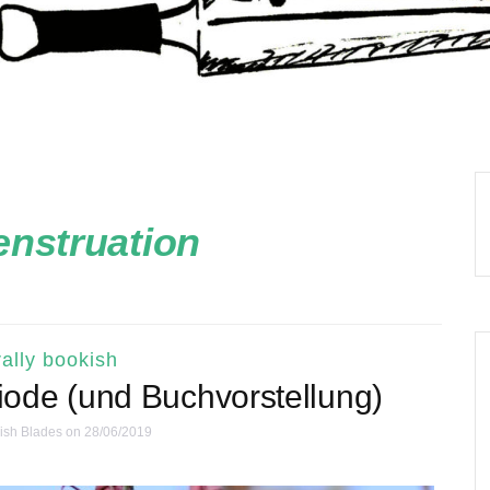
nstruation
ally bookish
iode (und Buchvorstellung)
ish Blades
on 28/06/2019