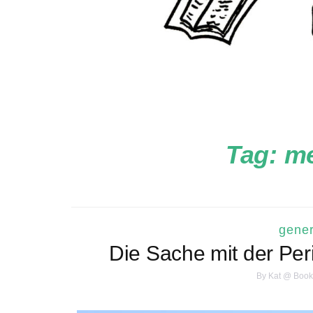
Tag:
me
gener
Die Sache mit der Per
By
Kat @ Book