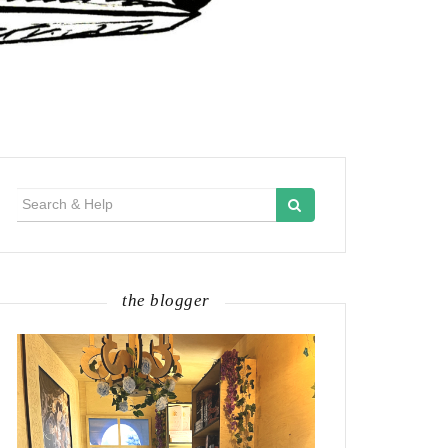
Search
for:
the blogger