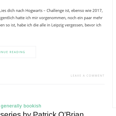
 Lies dich nach Hogwarts – Challenge ist, ebenso wie 2017,
 Eigentlich hatte ich mir vorgenommen, noch ein paar mehr
n so ist, habe ich die alle in Leipzig vergessen, bevor ich
INUE READING
LEAVE A COMMENT
|
generally bookish
series by Patrick O’Brian