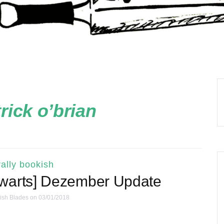
rick o’brian
ally bookish
gwarts] Dezember Update
ish Blades
on 03/01/2018