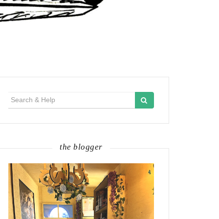
Search
for:
the blogger