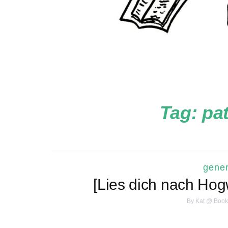
Tag:
pat
gener
[Lies dich nach Ho
By
Kat @ Book