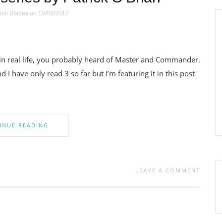
ish Blades
on 10/03/2017
in real life, you probably heard of Master and Commander.
I have only read 3 so far but I’m featuring it in this post
INUE READING
LEAVE A COMMENT