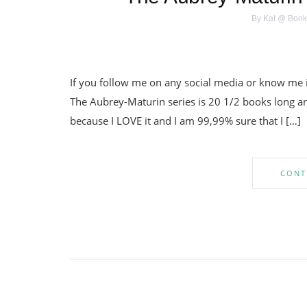
By
Kat @ Book
If you follow me on any social media or know me 
The Aubrey-Maturin series is 20 1/2 books long and 
because I LOVE it and I am 99,99% sure that I […]
CONT