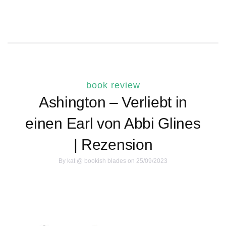
book review
Ashington – Verliebt in
einen Earl von Abbi Glines
| Rezension
By
kat @ bookish blades
on 25/09/2023