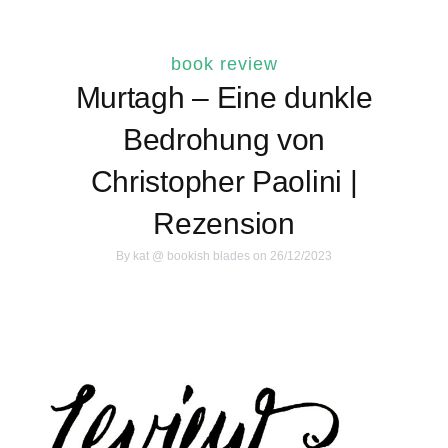
book review
Murtagh – Eine dunkle
Bedrohung von
Christopher Paolini |
Rezension
By
kat @ bookish blades
on 26/12/2023