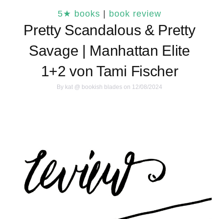
5★ books
|
book review
Pretty Scandalous & Pretty
Savage | Manhattan Elite
1+2 von Tami Fischer
By
kat @ bookish blades
on 12/08/2024