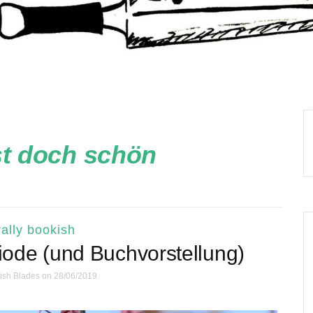
ist doch schön
ally bookish
iode (und Buchvorstellung)
ish Blades
on 28/06/2019