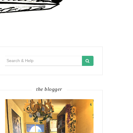
Search
for:
the blogger