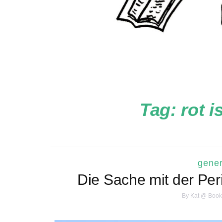
Tag:
rot 
gener
Die Sache mit der Per
By
Kat @ Book