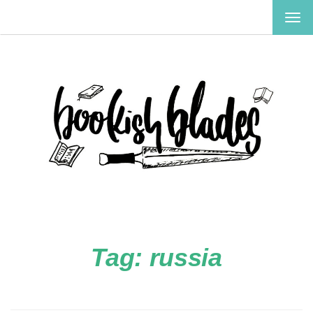
TOG
NAV
Tag:
russia