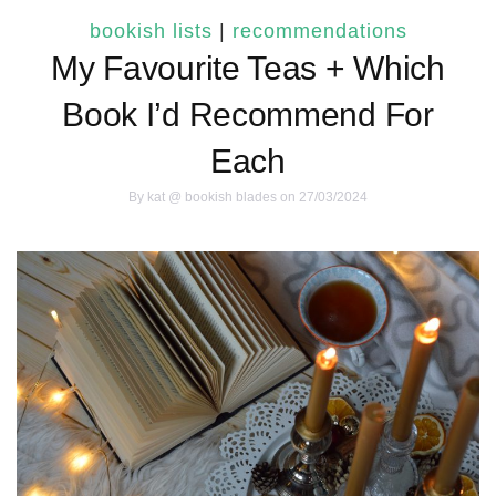
bookish lists
|
recommendations
My Favourite Teas + Which
Book I’d Recommend For
Each
By
kat @ bookish blades
on 27/03/2024