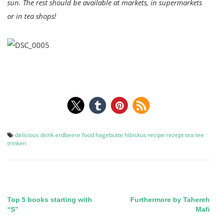
sun. The rest should be available at markets, in supermarkets
or in tea shops!
delicious
drink
erdbeere
food
hagebutte
hibiskus
recipe
rezept
tea
tee
trinken
Top 5 books starting with
Furthermore by Tahereh
Post
“S”
Mafi