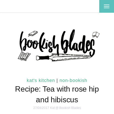
TOG
NAV
kat's kitchen
|
non-bookish
Recipe: Tea with rose hip
and hibiscus
27/04/2017
Kat @ Bookish Blades