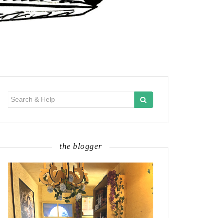
Search
for:
the blogger