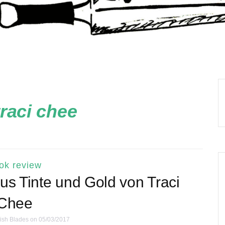
traci chee
ok review
us Tinte und Gold von Traci
Chee
ish Blades
on 05/03/2017