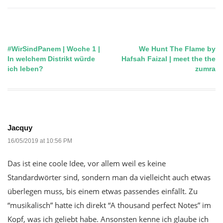
#WirSindPanem | Woche 1 |
We Hunt The Flame by
Post
In welchem Distrikt würde
Hafsah Faizal | meet the the
ich leben?
zumra
navigation
Jacquy
16/05/2019 at 10:56 PM
Das ist eine coole Idee, vor allem weil es keine
Standardwörter sind, sondern man da vielleicht auch etwas
überlegen muss, bis einem etwas passendes einfällt. Zu
“musikalisch” hatte ich direkt “A thousand perfect Notes” im
Kopf, was ich geliebt habe. Ansonsten kenne ich glaube ich