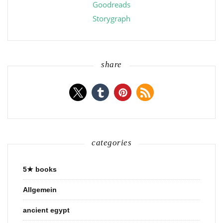
Goodreads
Storygraph
share
categories
5★ books
Allgemein
ancient egypt