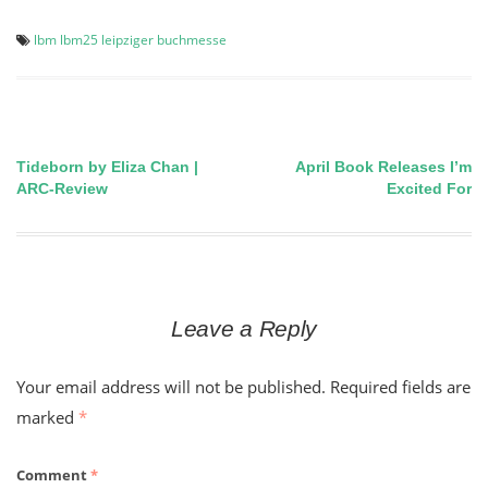
lbm
lbm25
leipziger buchmesse
Tideborn by Eliza Chan |
April Book Releases I’m
Post
ARC-Review
Excited For
navigation
Leave a Reply
Your email address will not be published.
Required fields are
marked
*
Comment
*