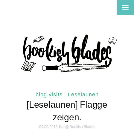
TOG
NAV
blog visits
|
Leselaunen
[Leselaunen] Flagge
zeigen.
09/09/2018
Kat @ Bookish Blades