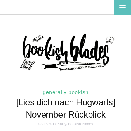
TOG
NAV
generally bookish
[Lies dich nach Hogwarts]
November Rückblick
03/12/2017
Kat @ Bookish Blades