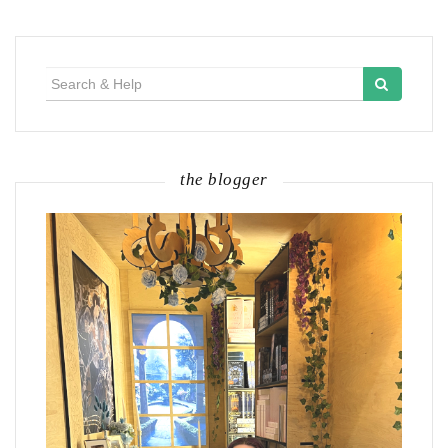
Search
for:
the blogger