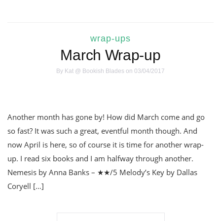
wrap-ups
March Wrap-up
By
Kat @ Bookish Blades
on 03/04/2017
Another month has gone by! How did March come and go
so fast? It was such a great, eventful month though. And
now April is here, so of course it is time for another wrap-
up. I read six books and I am halfway through another.
Nemesis by Anna Banks – ★★/5 Melody’s Key by Dallas
Coryell […]