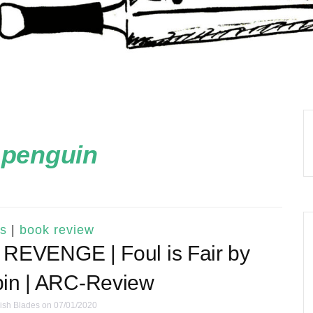
:
penguin
s
|
book review
VENGE | Foul is Fair by
in | ARC-Review
ish Blades
on 07/01/2020