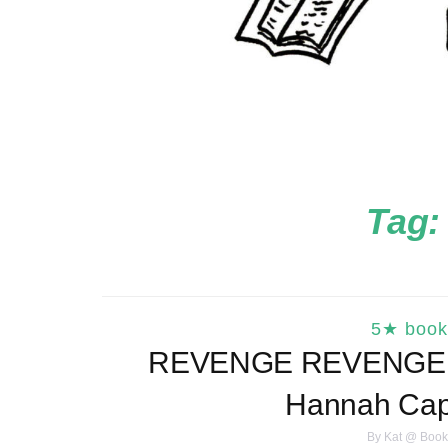
Tag
5★ book
REVENGE REVENGE RE
Hannah Cap
By
Kat @ Book