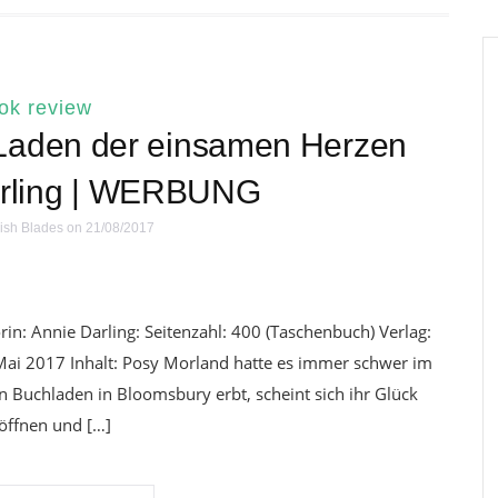
ok review
 Laden der einsamen Herzen
arling | WERBUNG
ish Blades
on 21/08/2017
n: Annie Darling: Seitenzahl: 400 (Taschenbuch) Verlag:
Mai 2017 Inhalt: Posy Morland hatte es immer schwer im
 Buchladen in Bloomsbury erbt, scheint sich ihr Glück
röffnen und […]