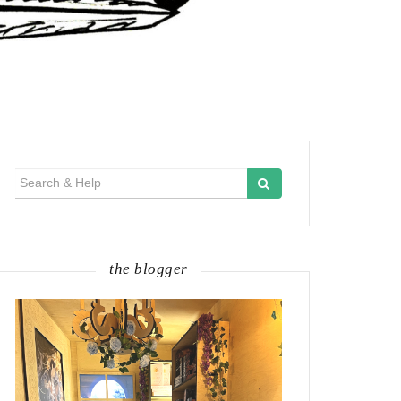
Search
for:
the blogger