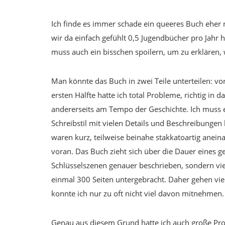
Ich finde es immer schade ein queeres Buch eher 
wir da einfach gefühlt 0,5 Jugendbücher pro Jahr 
muss auch ein bisschen spoilern, um zu erklären, 
Man könnte das Buch in zwei Teile unterteilen: v
ersten Hälfte hatte ich total Probleme, richtig in d
andererseits am Tempo der Geschichte. Ich muss e
Schreibstil mit vielen Details und Beschreibungen l
waren kurz, teilweise beinahe stakkatoartig aneina
voran. Das Buch zieht sich über die Dauer eines g
Schlüsselszenen genauer beschrieben, sondern vie
einmal 300 Seiten untergebracht. Daher gehen viel
konnte ich nur zu oft nicht viel davon mitnehmen.
Genau aus diesem Grund hatte ich auch große Pro