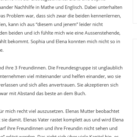
ander Nachhilfe in Mathe und Englisch. Dabei unterhalten
 Das Problem war, dass sich zwar die beiden kennenlernen,
len, kann ich aus “diesem und jenem” leider nicht
den beiden und ich fühlte mich wie eine Aussenstehende,
ählt bekommt. Sophia und Elena konnten mich nicht so in
e.
nd ihre 3 Freundinnen. Die Freundesgruppe ist unglaublich
e unternehmen viel miteinander und helfen einander, wo sie
rlassen und sich alles anvertrauen. Sie akzeptieren sich
en war mit Abstand das beste an dem Buch.
ür mich recht viel auszusetzen. Elenas Mutter beobachtet
t sie damit. Elenas Vater rastet komplett aus und wird Elena
 darf ihre Freundinnen und ihre Freundin nicht sehen und
 erlöst werden. Das zieht sich über viele Kapitel hin, es