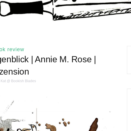
ok review
enblick | Annie M. Rose |
zension
Kat @ Bookish Blades