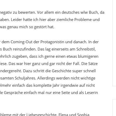
negativ zu bewerten. Vor allem ein deutsches wlw Buch, da
haben. Leider hatte ich hier aber ziemliche Probleme und
was genau mich so gestört hat.
or dem Coming-Out der Protagonistin und danach. In der
as Buch reinzufinden. Das lag einerseits am Schreibstil,
hrlich zugeben, dass ich gerne einen etwas blumigeren
ese. Das war hier ganz und gar nicht der Fall. Die Sätze
ndergereiht. Dazu schritt die Geschichte super schnell
esamten Schuljahres. Allerdings werden nicht wichtige
lmehr einfach das komplette Jahr irgendwie auf nicht
e Gespräche einfach mal nur eine Seite und als Leserin
bleme mit der Liebesgeschichte. Elena und Sophia