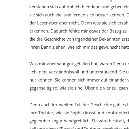
verstehen sich auf Anhieb blendend und geben ein
sie sich auch viel und lernen sich besser kennen.
der Leser aber aber nicht. Denn was sie sich erzäh
erkennen. Dadurch fehlte mir etwas der Bezug zu 
die die Geschichte von irgendeiner Bekannten erz
ihren Bann ziehen, wie ich mir das gewünscht hätt
Was mir aber sehr gut gefallen hat, waren Elena u
lieb, nett, verständnisvoll und unterstützend. Si
nur können. Sie können sich immer auf einander ve
gegenseitig so, wie sie sind. Über die vier zu les
Denn auch im zweiten Teil der Geschichte gab es f
ihre Tochter, wie sie Sophia küsst und konfrontier
gegenüber sogar handgreiflich. Sie wird bestraft,
soll von dieser “Phase” und “Aufmerksamkeitssuche”