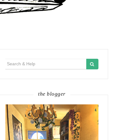
Search
for:
the blogger