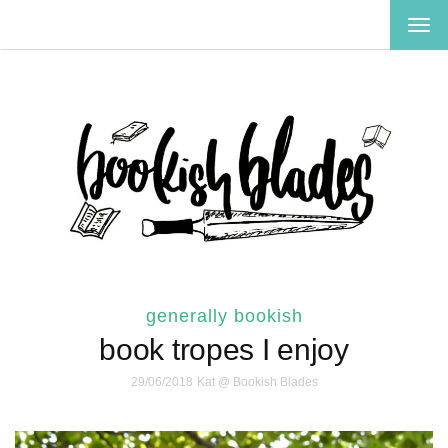
TOG
NAV
generally bookish
book tropes I enjoy
29/06/2018
Kat @ Bookish Blades