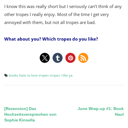
I know this was really short but I seriously can’t think of any
other tropes I really enjoy. Most of the time I get very
annoyed with them, but not all tropes are bad.
What about you? Which tropes do you like?
books
hate to love
tropes
tropes i like
ya
[Rezension] Das
June Wrap-up #1: Book
Post
Hochzeitsversprechen von
Haul
Sophie Kinsella
navigation