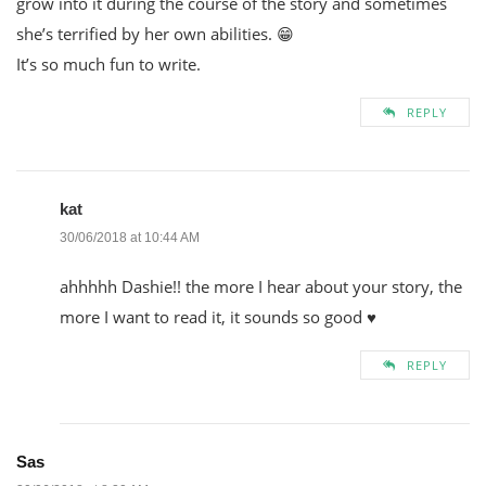
grow into it during the course of the story and sometimes
she’s terrified by her own abilities. 😁
It’s so much fun to write.
REPLY
kat
30/06/2018 at 10:44 AM
ahhhhh Dashie!! the more I hear about your story, the
more I want to read it, it sounds so good ♥
REPLY
Sas