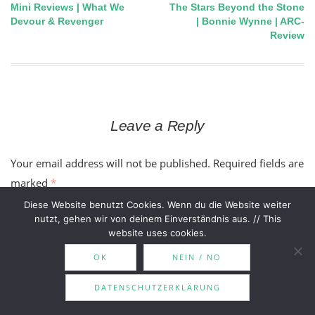
Mini Reviews | What We
The Stars Beyond the Stone
Post
Devour & Revenger
| Bonnie Wynne | ARC-
Review
navigation
Leave a Reply
Your email address will not be published.
Required fields are
marked
*
Diese Website benutzt Cookies. Wenn du die Website weiter
nutzt, gehen wir von deinem Einverständnis aus. // This
Comment
*
website uses cookies.
OK
NEIN / NO
DATENSCHUTZERKLÄRUNG