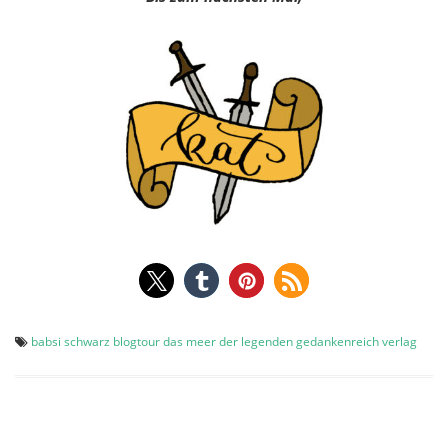
babsi schwarz
blogtour
das meer der legenden
gedankenreich verlag