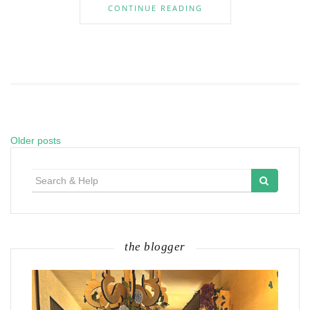
CONTINUE READING
Older posts
Posts
navigation
Search
for:
the blogger