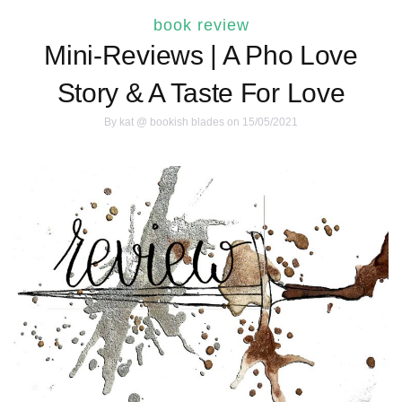
book review
Mini-Reviews | A Pho Love
Story & A Taste For Love
By
kat @ bookish blades
on 15/05/2021