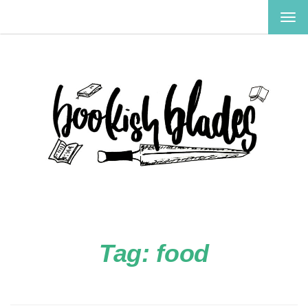
TOG
NAV
Tag:
food