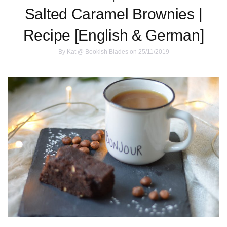
Salted Caramel Brownies |
Recipe [English & German]
By
Kat @ Bookish Blades
on 25/11/2019