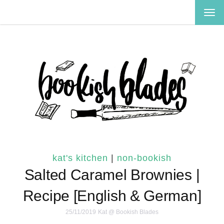
TOG
NAV
kat's kitchen
|
non-bookish
Salted Caramel Brownies |
Recipe [English & German]
25/11/2019
Kat @ Bookish Blades