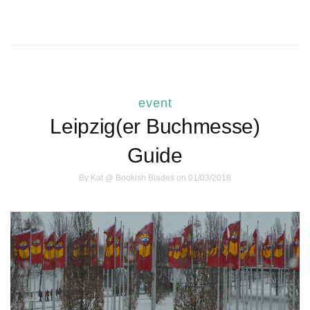
event
Leipzig(er Buchmesse)
Guide
By
Kat @ Bookish Blades
on 01/03/2018