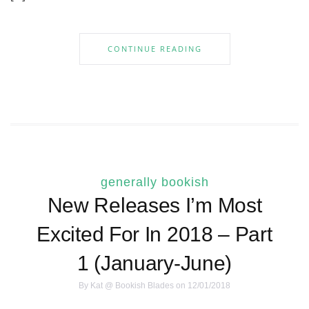
CONTINUE READING
generally bookish
New Releases I’m Most
Excited For In 2018 – Part
1 (January-June)
By
Kat @ Bookish Blades
on 12/01/2018