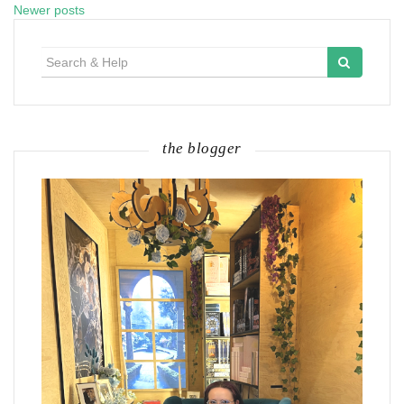
Posts
Newer posts
navigation
Search
for:
the blogger