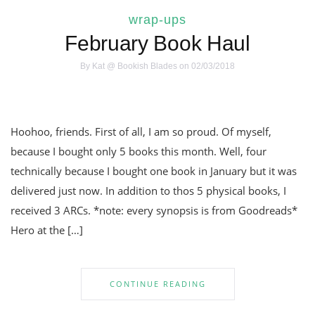
wrap-ups
February Book Haul
By
Kat @ Bookish Blades
on 02/03/2018
Hoohoo, friends. First of all, I am so proud. Of myself,
because I bought only 5 books this month. Well, four
technically because I bought one book in January but it was
delivered just now. In addition to thos 5 physical books, I
received 3 ARCs. *note: every synopsis is from Goodreads*
Hero at the […]
CONTINUE READING