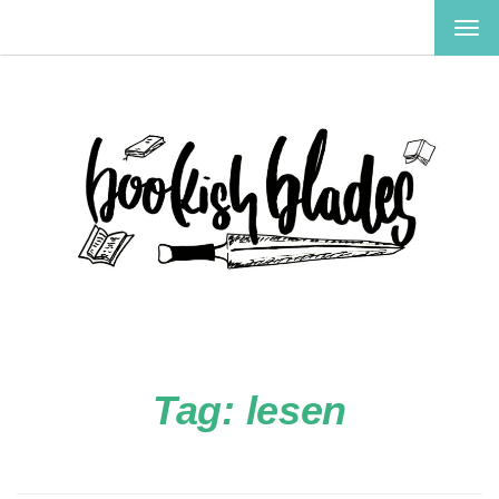
TOG
NAV
Tag:
lesen