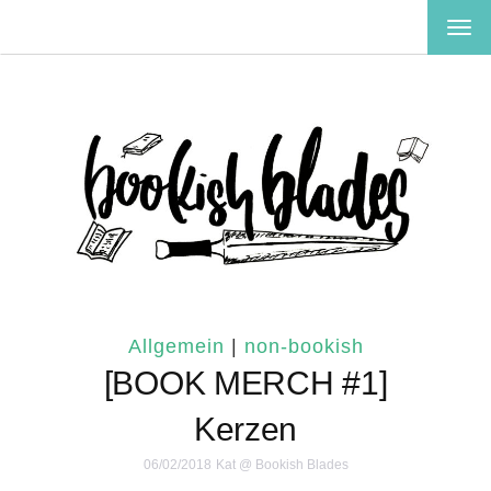
TOG
NAV
Allgemein
|
non-bookish
[BOOK MERCH #1]
Kerzen
06/02/2018
Kat @ Bookish Blades