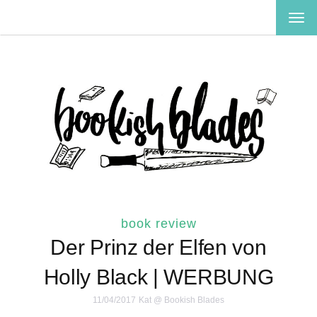
TOG
NAV
book review
Der Prinz der Elfen von
Holly Black | WERBUNG
11/04/2017
Kat @ Bookish Blades