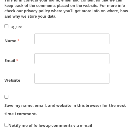
This form collects your name, email and content so that we can
keep track of the comments placed on the website. For more info
check our privacy policy where you'll get more info on where, how
and why we store your data.
I agree
Name
*
Email
*
Website
Save my name, email, and website in this browser for the next
time I comment.
Notify me of followup comments via e-mail