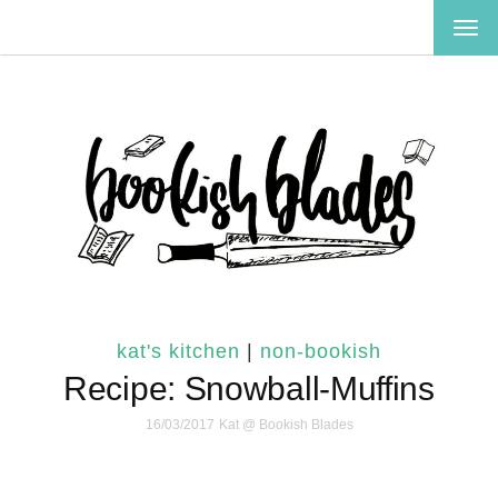
TOG
NAV
kat's kitchen
|
non-bookish
Recipe: Snowball-Muffins
16/03/2017
Kat @ Bookish Blades