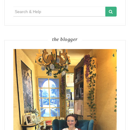
Search
for:
the blogger