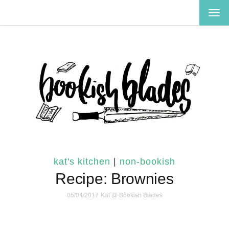
TOG
NAV
kat's kitchen
|
non-bookish
Recipe: Brownies
05/04/2017
Kat @ Bookish Blades