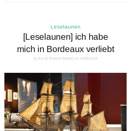
Leselaunen
[Leselaunen] ich habe
mich in Bordeaux verliebt
By
Kat @ Bookish Blades
on 23/09/2018